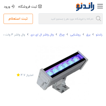
ثبت فروشگاه
ورود
ثبت استعلام
راندنو
برق
روشنایی
چراغ
وال واشر ال ای دی
وال واشر 4 وات صبا ترانس 15 سانتی متری IP65
امتیاز
4.7