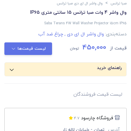
>
صبا ترانس
وال واشر ال ای دی صبا ترانس
وال واشر 4 وات صبا ترانس 15 سانتی متری IP65
Saba Terans 4W Wall Washer Projector 15cm IP65
دسته‌بندی:
وال واشر ال ای دی
,
چراغ ضد آب
450,000
قیمت از
تومان
لیست قیمت‌ها
راهنمای خرید
لیست قیمت فروشندگان
فروشگاه چارسود
4.7
آدرس
تهران - خیابان لاله زار