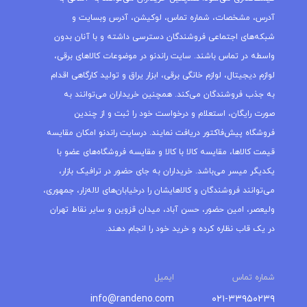
آدرس، مشخصات، شماره تماس، لوکیشن، آدرس وبسایت و
شبکه‌های اجتماعی فروشندگان دسترسی داشته و با آنان بدون
واسطه در تماس باشند. سایت راندنو در موضوعات کالاهای برقی،
لوازم دیجیتال، لوازم خانگی برقی، ابزار یراق و تولید کارگاهی اقدام
به جذب فروشندگان می‌کند. همچنین خریداران می‌توانند به
صورت رایگان، استعلام و درخواست خود را ثبت و از چندین
فروشگاه پیش‌فاکتور دریافت نمایند. درسایت راندنو امکان مقایسه
قیمت کالاها، مقایسه کالا با کالا و مقایسه فروشگاه‌های عضو با
یکدیگر میسر می‌باشد. خریداران به جای حضور در ترافیک بازار،
می‌توانند فروشندگان و کالاهایشان را درخیابان‌های لاله‌زار، جمهوری،
ولیعصر، امین حضور، حسن آباد، میدان قزوین و سایر نقاط تهران
در یک قاب نظاره کرده و خرید خود را انجام دهند.
شماره تماس
ایمیل
info@randeno.com
۰۲۱-۳۳۹۵۰۲۳۹