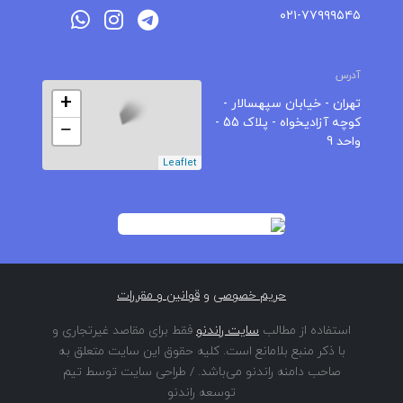
۰۲۱-۷۷۹۹۹۵۴۵
آدرس
+
تهران - خیابان سپهسالار -
کوچه آزادیخواه - پلاک 55 -
−
واحد 9
Leaflet
حریم خصوصی
و
قوانین و مقررات
استفاده از مطالب
سایت راندنو
فقط برای مقاصد غیرتجاری و
با ذکر منبع بلامانع است. کلیه حقوق این سایت متعلق به
صاحب دامنه راندنو می‌باشد. / طراحی سایت توسط تیم
توسعه راندنو