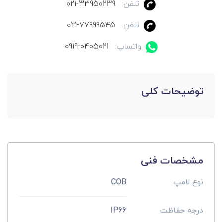
تلفن:
021-33950239
تلفن:
021-77999545
واتساپ:
0919-0405021
توضیحات کلی
مشخصات فنی
نوع لامپ
COB
درجه حفاظت
IP66