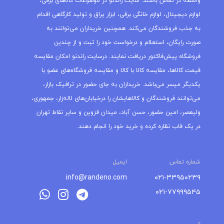
واسطه در تماس باشند. سایت راندنو در موضوعات کالاهای برقی،
لوازم دیجیتال، لوازم خانگی برقی، ابزار یراق و تولید کارگاهی اقدام
به جذب فروشندگان می‌کند. همچنین خریداران می‌توانند به
صورت رایگان، استعلام و درخواست خود را ثبت و از چندین
فروشگاه پیش‌فاکتور دریافت نمایند. درسایت راندنو امکان مقایسه
قیمت کالاها، مقایسه کالا با کالا و مقایسه فروشگاه‌های عضو با
یکدیگر میسر می‌باشد. خریداران به جای حضور در ترافیک بازار،
می‌توانند فروشندگان و کالاهایشان را درخیابان‌های لاله‌زار، جمهوری،
ولیعصر، امین حضور، حسن آباد، میدان قزوین و سایر نقاط تهران
در یک قاب نظاره کرده و خرید خود را انجام دهند.
شماره تماس
ایمیل
info@randeno.com
۰۲۱-۳۳۹۵۰۲۳۹
۰۲۱-۷۷۹۹۹۵۴۵