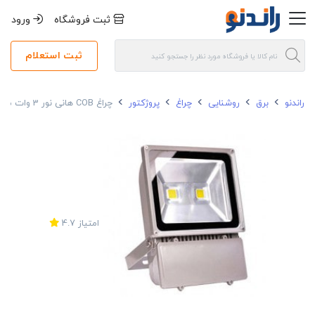
ثبت فروشگاه
ورود
ثبت استعلام
راندنو
برق
روشنایی
چراغ
پروژکتور
چراغ COB هانی نور 3 وات مدل جت لایت IP66
امتیاز
4.7