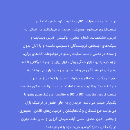
مجله راندنو
در سایت راندنو هزاران کالای متفاوت توسط فروشندگان
قیمت‌گذاری می‌شود. همچنین خریداران می‌توانند به آسانی به
آدرس، مشخصات، شماره تماس، لوکیشن، آدرس وبسایت و
شبکه‌های اجتماعی فروشندگان دسترسی داشته و با آنان بدون
واسطه در تماس باشند. سایت راندنو در موضوعات کالاهای برقی،
لوازم دیجیتال، لوازم خانگی برقی، ابزار یراق و تولید کارگاهی اقدام
به جذب فروشندگان می‌کند. همچنین خریداران می‌توانند به
صورت رایگان، استعلام و درخواست خود را ثبت و از چندین
فروشگاه پیش‌فاکتور دریافت نمایند. درسایت راندنو امکان مقایسه
قیمت کالاها، مقایسه کالا با کالا و مقایسه فروشگاه‌های عضو با
یکدیگر میسر می‌باشد. خریداران به جای حضور در ترافیک بازار،
می‌توانند فروشندگان و کالاهایشان را درخیابان‌های لاله‌زار، جمهوری،
ولیعصر، امین حضور، حسن آباد، میدان قزوین و سایر نقاط تهران
در یک قاب نظاره کرده و خرید خود را انجام دهند.