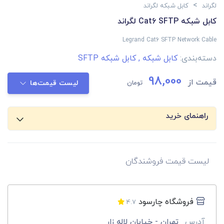
>
لگراند
کابل شبکه لگراند
کابل شبکه Cat6 SFTP لگراند
Legrand Cat6 SFTP Network Cable
دسته‌بندی:
کابل شبکه
,
کابل شبکه SFTP
98,000
قیمت از
تومان
لیست قیمت‌ها
راهنمای خرید
لیست قیمت فروشندگان
فروشگاه چارسود
4.7
آدرس
تهران - خیابان لاله زار