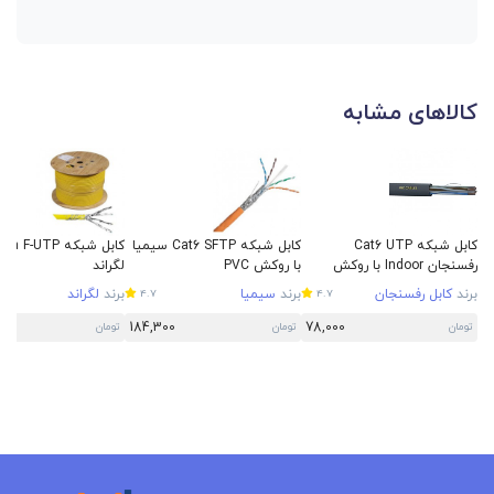
کالاهای مشابه
کابل شبکه Cat6 UTP
کابل شبکه Cat6 SFTP سیمیا
کابل شبکه a F-UTP
رفسنجان Indoor با روکش
با روکش PVC
لگراند
LSZH
برند
کابل رفسنجان
برند
سیمیا
برند
لگراند
4.7
4.7
184,300
78,000
تومان
تومان
تومان