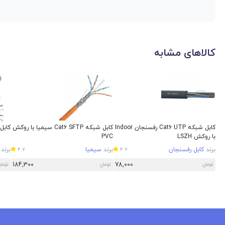
کالاهای مشابه
کابل شبکه Cat6 UTP رفسنجان Indoor
کابل شبکه Cat6 SFTP سیمیا با روکش
کابل شبکه 
با روکش LSZH
PVC
برند
کابل رفسنجان
برند
سیمیا
برند
4.7
4.7
184,300
78,000
تومان
تومان
توما