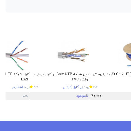
کابل شبکه Cat6 UTP لگراند با روکش
کابل شبکه Cat6 UTP زر کابل کرمان با
روکش PVC
LSZH
برند
زر کابل کرمان
برند
اشنایدر
4.7
4.7
140,000
ناموجود
تومان