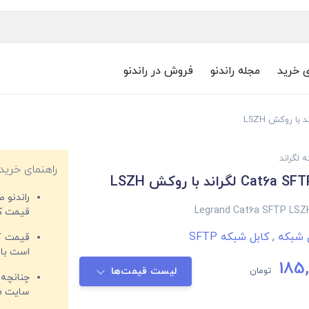
ی خرید
مجله راندنو
فروش در راندنو
 لگراند
راهنمای خرید
راندنو 
Legrand Cat6a SFTP LSZ
قیمت‌ کا
ل شبکه
,
کابل شبکه SFTP
قیمت کم
است با 
185,
تومان
لیست قیمت‌ها
چنانچه 
سایت مغ