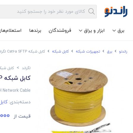
برق
ابزار و یراق
فروشندگان
برندها
استعلام‌ها
راندنو
برق
تجهیزات شبکه
کابل شبکه
کابل شبکه Cat6a SFTP لگراند با روکش LSZH
>
لگراند
کابل شبکه
کابل شبکه Cat6a SFTP لگراند با روکش LSZH
H Network Cable
دسته‌بندی:
کاب
000
قیمت از