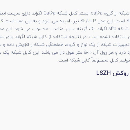
یک مدل کابل شبکه از گروه cat6a است. 
باشد. همان طور که از عنوان این کابل پیدا است، یک مدل SFTP است. این مدل
و یک لایه فویل قرار دارد. در محیط های پر نویز استفاده از کابل شبکه sftp لگراند یک گز
ن استفاده نشده است. در نتیجه استفاده از کابل شبکه لگراند برای س
با روکش LSZH در حلقه های چوبی قرار گرفته است که رنگ زرد دارد و هر رول آن
 تولید کابل مخصوصاً کابل شبکه است.