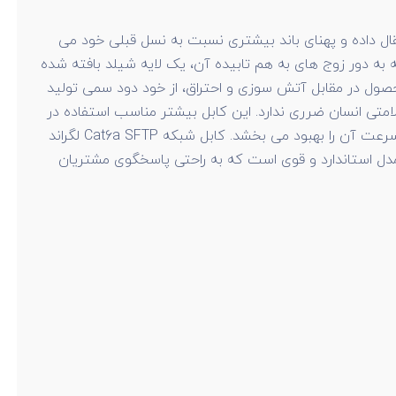
کابل شبکه Cat6a لگراند دارای سرعت انتقال داده و پهنای باند بیشتری نسبت به نسل قبلی خود می
 SF/UTP نیز نامیده می شود و به این معنا است که به دور زوج های به هم تابیده آن، یک لایه شیلد بافته شده
ینه بسیار مناسب محسوب می شود. این محصول در مقابل آتش سوزی و احتراق، از خود دود سمی تولید
لامتی انسان ضرری ندارد. این کابل بیشتر مناسب استفاده در
تجهیزات شبکه SFTP و FTP می باشد. به طور کلی استفاده از تجهیزات شبکه از یک نوع و گروه، هماهنگی شبکه را افزایش داده و سرعت آن را بهبود می بخشد. کابل شبکه Cat6a SFTP لگراند
 500 متر طول دارا می باشد. این کابل شبکه یک مدل استاندارد و قوی است که به راحتی پاسخگوی مشتریان