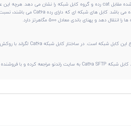
Cat6a یک استاندارد جهانی کابل شبکه است. عدد قرار گرفته شده مقابل cat رده و گروه
می یابد. Cat6a از نسل ششم زوج های اترن
ور مستقیم در ارتباط باشند.