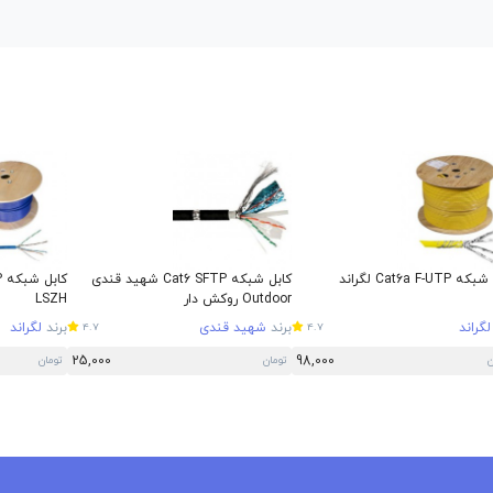
Cat6a F-UTP لگراند
کابل شبکه Cat6 SFTP شهید قندی
Outdoor روکش دار
LSZH
لگراند
برند
شهید قندی
برند
لگراند
4.7
4.7
25,000
98,000
ن
تومان
تومان