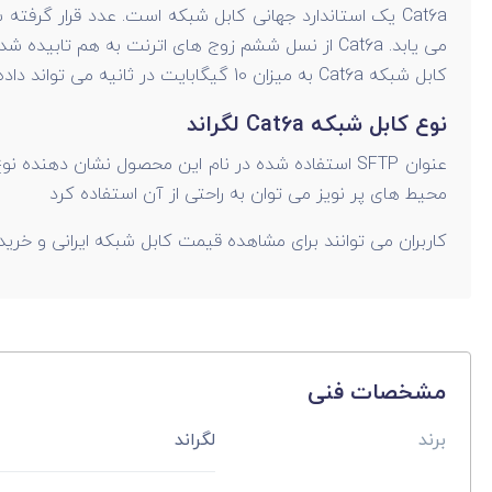
کابل شبکه Cat6a به میزان 10 گیگابایت در ثانیه می تواند داده ها را انتقال دهد و پهنای باندی معادل 500 مگاهرتز دارد.
نوع کابل شبکه Cat6a لگراند
محیط های پر نویز می توان به راحتی از آن استفاده کرد
کاربران می توانند برای مشاهده قیمت کابل شبکه ایرانی و خرید کابل شبکه Cat6a SFTP به سایت راندنو مراجعه کرده و با فروشنده آن به ط
مشخصات فنی
برند
لگراند