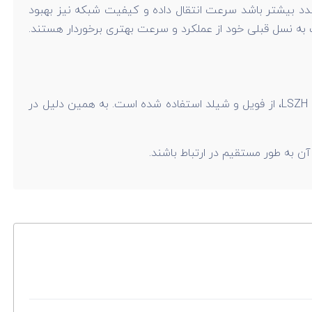
 کابل شبکه را نشان می دهد. هرچه این عدد بیشتر باشد سرعت انتقال داده و کیفیت شبکه نیز بهبود
ت به هم تابیده شده می باشد. کابل های شبکه ای که دارای رده Cat6a می باشند، نسبت به نسل قبلی خود از عملکرد و سرعت بهتری برخوردار هستند.
عنوان SFTP استفاده شده در نام این محصول نشان دهنده نوع این کابل شبکه است. در ساختار کابل شبکه Cat6a لگراند با روکش LSZH، از فویل و شیلد استفاده شده است. به همین دلیل در