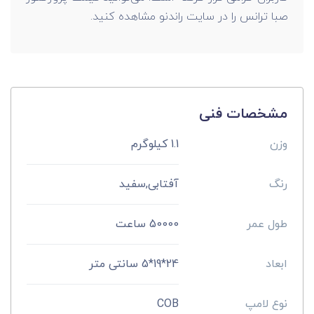
صبا ترانس را در سایت راندنو مشاهده کنید.
مشخصات فنی
وزن
1.1 کیلوگرم
رنگ
آفتابی,سفید
طول عمر
50000 ساعت
ابعاد
24*19*5 سانتی متر
نوع لامپ
COB