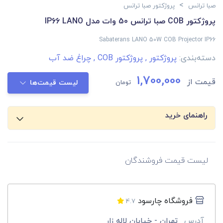
>
صبا ترانس
پروژکتور صبا ترانس
پروژکتور COB صبا ترانس 50 وات مدل IP66 LANO
Sabaterans LANO 50W COB Projector IP66
دسته‌بندی:
پروژکتور
,
پروژکتور COB
,
چراغ ضد آب
1,700,000
قیمت از
تومان
لیست قیمت‌ها
راهنمای خرید
لیست قیمت فروشندگان
فروشگاه چارسود
4.7
آدرس
تهران - خیابان لاله زار