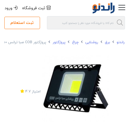
ثبت فروشگاه
ورود
ثبت استعلام
راندنو
برق
روشنایی
چراغ
پروژکتور
پروژکتور COB صبا ترانس 50 وات مدل IP66 LANO
امتیاز
4.7