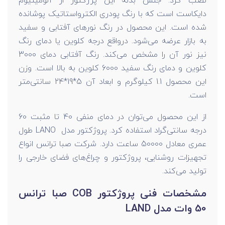
نصب کرد. جنس بدنه این پرژکتور از آلومینیوم
دایکاست است که با رنگ پودری الکترواستاتیک پوشانده
شده است. این محصول در رنگ نورهای آفتابی و سفید
به بازار عرضه می‌شود. درواقع درجه کلوین یا دمای رنگ
نیز نور آن را مشخص می‌کند. رنگ آفتابی دمای 3000
کلوین و دمای رنگ سفید 6000 کلوین به بالا است. وزن
این محصول 1.1 کیلوگرم و ابعاد آن 5*19*24 سانتی‌متر
است.
از این محصول می‌توان در دمای منفی 40 تا مثبت 60
درجه سانتی‌گراد استفاده کرد. پروژکتور مدل LANO طول
عمری معادل 50000 ساعت دارد. شرکت صبا ترانس انواع
تجهیزات روشنایی، پروژکتور و چراغ‌های فضای خارجی را
تولید می‌کند.
مشخصات فنی پروژکتور COB صبا ترانس
50 وات مدل LAND