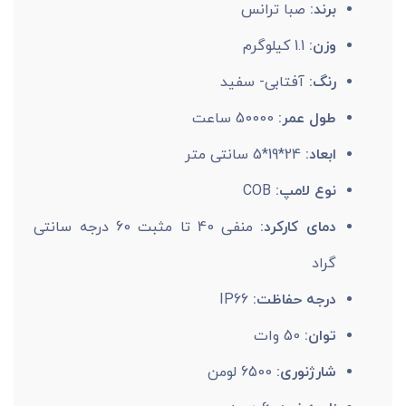
برند:
صبا ترانس
وزن:
1.1 کیلوگرم
رنگ:
آفتابی- سفید
طول عمر:
50000 ساعت
ابعاد:
24*19*5 سانتی متر
نوع لامپ:
COB
دمای کارکرد:
منفی 40 تا مثبت 60 درجه سانتی
گراد
درجه حفاظت:
IP66
توان:
50 وات
شارژنوری:
6500 لومن