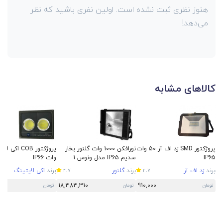
هنوز نظری ثبت نشده است. اولین نفری باشید که نظر
می‌دهد!
کالاهای مشابه
پروژکتور SMD زد اف آر 50 وات
نورافکن 1000 وات گلنور بخار
IP65
سدیم IP65 مدل ونوس 1
وات IP66
برند
زد اف آر
برند
گلنور
برند
اکی لایتینگ
4.7
4.7
0
18,383,310
910,000
تومان
تومان
تومان