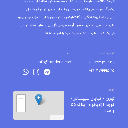
قیمت کالاها، مقایسه کالا با کالا و مقایسه فروشگاه‌های عضو با
یکدیگر میسر می‌باشد. خریداران به جای حضور در ترافیک بازار،
می‌توانند فروشندگان و کالاهایشان را درخیابان‌های لاله‌زار، جمهوری،
ولیعصر، امین حضور، حسن آباد، میدان قزوین و سایر نقاط تهران
در یک قاب نظاره کرده و خرید خود را انجام دهند.
شماره تماس
ایمیل
info@randeno.com
۰۲۱-۳۳۹۵۰۲۳۹
۰۲۱-۷۷۹۹۹۵۴۵
آدرس
+
تهران - خیابان سپهسالار -
کوچه آزادیخواه - پلاک 55 -
−
واحد 9
Leaflet