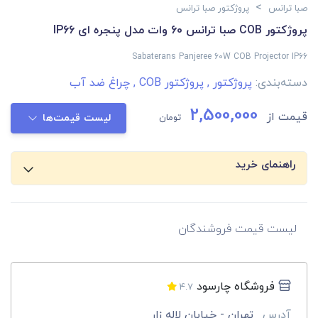
>
صبا ترانس
پروژکتور صبا ترانس
پروژکتور COB صبا ترانس 60 وات مدل پنجره ای IP66
Sabaterans Panjeree 60W COB Projector IP66
دسته‌بندی:
پروژکتور
,
پروژکتور COB
,
چراغ ضد آب
2,500,000
قیمت از
تومان
لیست قیمت‌ها
راهنمای خرید
لیست قیمت فروشندگان
فروشگاه چارسود
4.7
آدرس
تهران - خیابان لاله زار