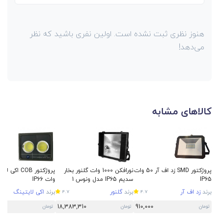
هنوز نظری ثبت نشده است. اولین نفری باشید که نظر
می‌دهد!
کالاهای مشابه
پروژکتور SMD زد اف آر 50 وات
نورافکن 1000 وات گلنور بخار
IP65
سدیم IP65 مدل ونوس 1
وات IP66
برند
زد اف آر
برند
گلنور
برند
اکی لایتینگ
4.7
4.7
0
18,383,310
910,000
تومان
تومان
تومان