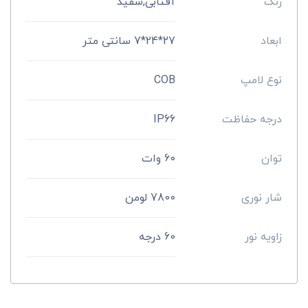
رنگ
آفتابی,سفید
ابعاد
27*24*7 سانتی متر
نوع لامپ
COB
درجه حفاظت
IP66
توان
60 وات
شار نوری
7800 لومن
زاویه نور
60 درجه