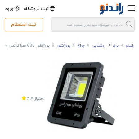
ثبت فروشگاه
ورود
ثبت استعلام
راندنو
برق
روشنایی
چراغ
پروژکتور
پروژکتور COB صبا ترانس 60 وات مدل پنجره ای IP66
امتیاز
4.7