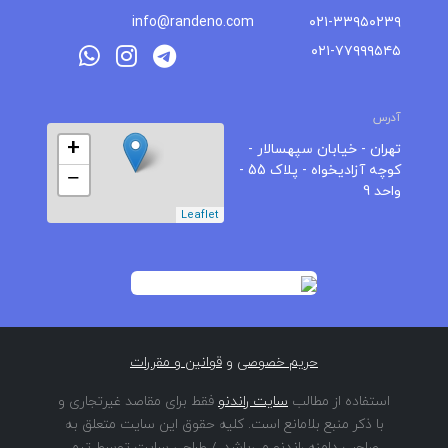
info@randeno.com
۰۲۱-۳۳۹۵۰۲۳۹
۰۲۱-۷۷۹۹۹۵۴۵
آدرس
+
تهران - خیابان سپهسالار -
کوچه آزادیخواه - پلاک 55 -
−
واحد 9
Leaflet
حریم خصوصی
و
قوانین و مقررات
استفاده از مطالب
سایت راندنو
فقط برای مقاصد غیرتجاری و
با ذکر منبع بلامانع است. کلیه حقوق این سایت متعلق به
صاحب دامنه راندنو می‌باشد. / طراحی سایت توسط تیم