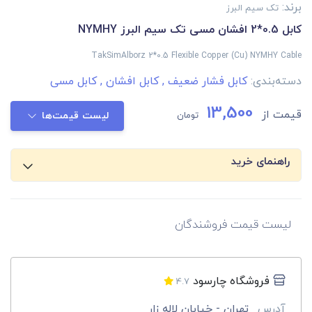
برند:
تک سیم البرز
کابل 0.5*2 افشان مسی تک سیم البرز NYMHY
TakSimAlborz 2*0.5 Flexible Copper (Cu) NYMHY Cable
دسته‌بندی:
کابل فشار ضعیف
,
کابل افشان
,
کابل مسی
13,500
قیمت از
تومان
لیست قیمت‌ها
راهنمای خرید
لیست قیمت فروشندگان
فروشگاه چارسود
4.7
آدرس
تهران - خیابان لاله زار