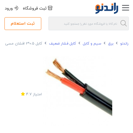
ثبت فروشگاه
ورود
ثبت استعلام
راندنو
برق
سیم و کابل
کابل فشار ضعیف
کابل 0.5*2 افشان مسی تک سیم البرز NYMHY
امتیاز
4.7