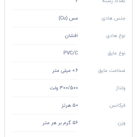
تعداد رشته
2
جنس هادی
مس (Cu)
نوع هادی
افشان
نوع عایق
PVC/C
ضخامت عایق
0.6 میلی متر
ولتاژ
300/500 ولت
فرکانس
50 هرتز
وزن
56 گرم بر هر متر