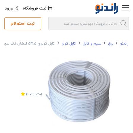
ثبت فروشگاه
ورود
ثبت استعلام
راندنو
برق
سیم و کابل
کابل کولر
کابل کولری 1.5*5 افشان تک سیم البرز
امتیاز
4.7