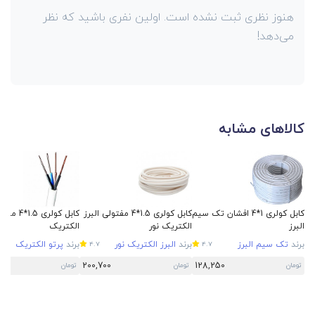
هنوز نظری ثبت نشده است. اولین نفری باشید که نظر
می‌دهد!
کالاهای مشابه
کابل کولری 1*4 افشان تک سیم
کابل کولری 1.5*4 مفتولی البرز
کابل کولری 5
البرز
الکتریک نور
الکتریک
برند
تک سیم البرز
برند
البرز الکتریک نور
برند
پرتو الکتریک
4.7
4.7
200,700
128,250
تومان
تومان
تومان