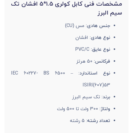
مشخصات فنی کابل کولری 1.5*5 افشان تک
سیم البرز
جنس هادی:
مس (CU)
نوع هادی:
افشان
نوع عایق:
PVC/C
فرکانس:
50 هرتز
نوع استاندارد:
IEC 60227- BS 6500 –
ISIRI(607)53
برند:
تک سیم البرز
ولتاژ:
300 ولت تا 500 ولت
تعداد رشته
: 5 رشته