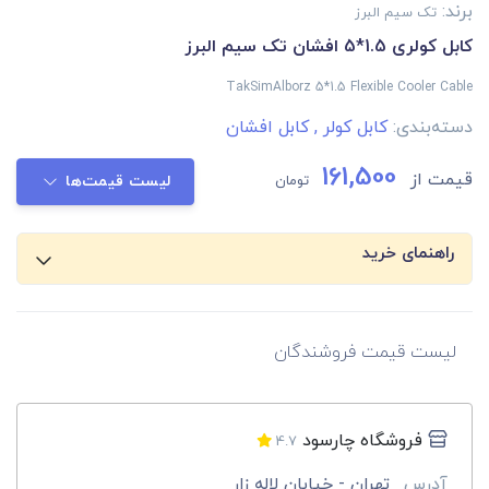
برند:
تک سیم البرز
کابل کولری 1.5*5 افشان تک سیم البرز
TakSimAlborz 5*1.5 Flexible Cooler Cable
دسته‌بندی:
کابل کولر
,
کابل افشان
161,500
قیمت از
تومان
لیست قیمت‌ها
راهنمای خرید
لیست قیمت فروشندگان
فروشگاه چارسود
4.7
آدرس
تهران - خیابان لاله زار