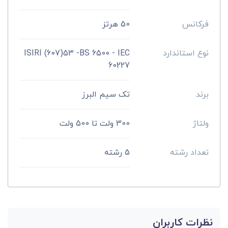
فرکانس
50 هرتز
نوع استاندارد
ISIRI (607)53 -BS 6500 - IEC
60227
برند
تک سیم البرز
ولتاژ
300 ولت تا 500 ولت
تعداد رشته
5 رشته
نظرات کاربران