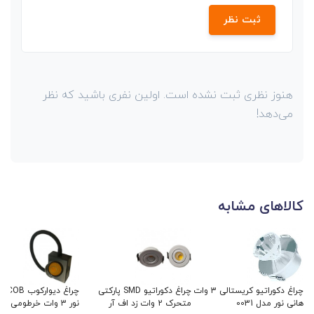
ثبت نظر
هنوز نظری ثبت نشده است. اولین نفری باشید که نظر
می‌دهد!
کالاهای مشابه
چراغ دکوراتیو کریستالی 3 وات
چراغ دکوراتیو SMD پارکتی
چراغ د
هانی نور مدل 0031
متحرک 2 وات زد اف آر
نور 3 وات خرطومی مدل HS101