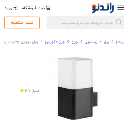
ثبت فروشگاه
ورود
ثبت استعلام
راندنو
برق
روشنایی
چراغ
چراغ دکوراتیو
چراغ دیواری 25 وات زمرد نور مات IP55 کد M-214
امتیاز
4.7