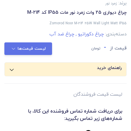
برند:
زمرد نور
چراغ دیواری 25 وات زمرد نور مات IP55 کد M-214
Zomorod Noor M-214 25W Wall Light Matt IP55
دسته‌بندی:
چراغ دکوراتیو
,
چراغ ضد آب
-
قیمت از
تومان
لیست قیمت‌ها
راهنمای خرید
لیست قیمت فروشندگان
برای دریافت شماره تماس فروشنده این کالا، با
شماره‌های زیر تماس بگیرید: