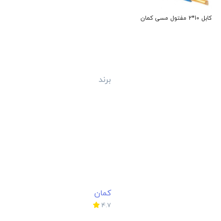
کابل 10*2 مفتول مسی کمان
کابل 25*1 مسی مفتول سیمیا NYY
NYY
برند
کمان
برند
سیمیا
برند
4.7
4.7
752,400
652,000
تومان
تومان
توما
دسترسی سریع
فروشندگان
برق
استعلام‌های خرید
ابزار و یراق
فروش در راندنو
درباره‌ راندنو
ثبت فروشگاه