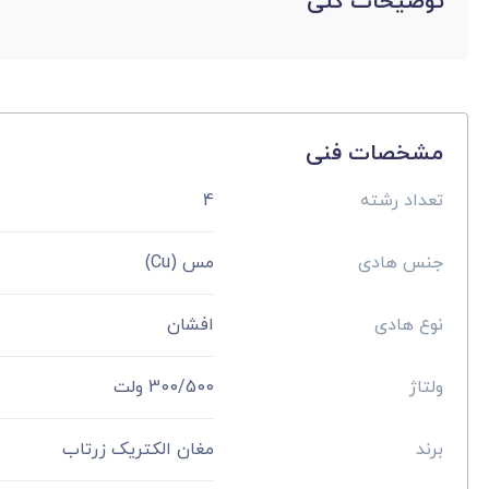
توضیحات کلی
مشخصات فنی
تعداد رشته
4
جنس هادی
مس (Cu)
نوع هادی
افشان
ولتاژ
300/500 ولت
برند
مغان الکتریک زرتاب