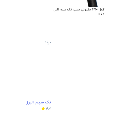
کابل 25*5 مسی مفتول/نیمه افشان
کابل 2.5*2 مفتول مسی کمان
خراسان افشارنژاد NYY
برند
خراسان افشارنژاد
برند
کمان
4.7
4.7
4,050,000
393,000
تومان
تومان
ایمیل
info@randeno.com