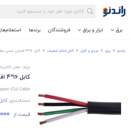
برق
ابزار و یراق
فروشندگان
برندها
استعلام‌ها
راندنو
برق
سیم و کابل
کابل فشار ضعیف
کابل 16*4 افشان مسی مغان زرتاب
برند:
مغان الکتریک
کابل 16*4 افشان مسی مغان زرتاب
opper (Cu) Cable
دسته‌بندی:
کاب
000
قیمت از