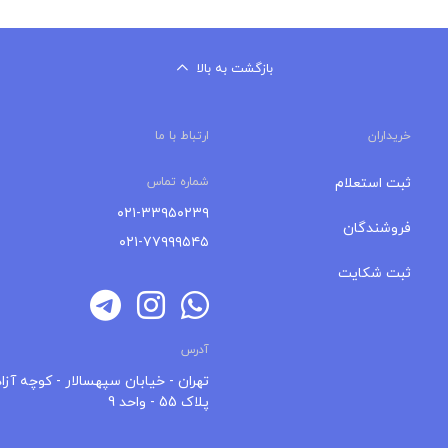
آدرس
تهران - خیابان سپهسالار - کوچه آزاد
پلاک 55 - واحد 9
 همچنین خریداران می‌توانند به
های اجتماعی فروشندگان دسترسی
ای برقی، لوازم دیجیتال، لوازم خانگی
خریداران می‌توانند به صورت رایگان،
یند. درسایت راندنو امکان مقایسه
ر می‌باشد. خریداران به جای حضور در
جمهوری، ولیعصر، امین حضور، حسن آباد،
دهند.