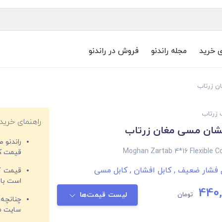
ی خرید
مجله راندنو
فروش در راندنو
 زرتاب
راهنمای خرید
راندنو 
Moghan Zartab 4*16 Flexible C
قیمت‌ کا
ل فشار ضعیف
,
کابل افشان
,
کابل مسی
قیمت کم
است با 
440,
تومان
لیست قیمت‌ها
چنانچه 
سایت مغ