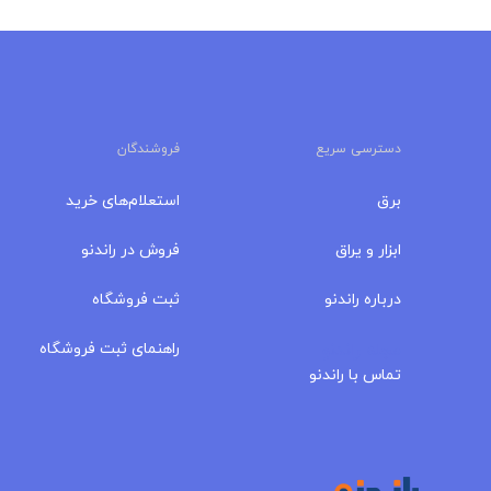
مجله راندنو
راهنمای ثبت فروشگاه
تماس با راندنو
در سایت راندنو هزاران کالای متفاوت توسط فروشندگان قیمت‌گذاری می‌شود.
آسانی به آدرس، مشخصات، شماره تماس، لوکیشن، آدرس وبسایت و شبکه‌
داشته و با آنان بدون واسطه در تماس باشند. سایت راندنو در موضوعات کالاه
برقی، ابزار یراق و تولید کارگاهی اقدام به جذب فروشندگان می‌کند. همچنین 
استعلام و درخواست خود را ثبت و از چندین فروشگاه پیش‌فاکتور دریافت نما
قیمت کالاها، مقایسه کالا با کالا و مقایسه فروشگاه‌های عضو با یکدیگر میس
ترافیک بازار، می‌توانند فروشندگان و کالاهایشان را درخیابان‌های لاله‌زار، 
میدان قزوین و سایر نقاط تهران در یک قاب نظاره کرده و خرید خود را انجام 