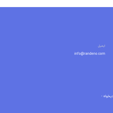
+
−
یخواه -
Leaflet