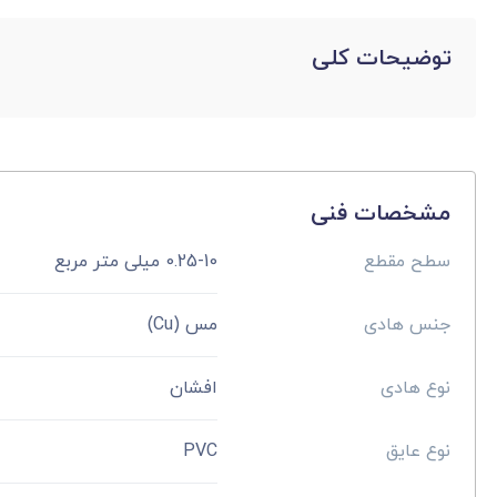
توضیحات کلی
مشخصات فنی
سطح مقطع
0.25-10 میلی متر مربع
جنس هادی
مس (Cu)
نوع هادی
افشان
نوع عایق
PVC