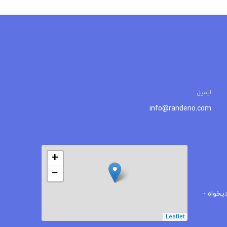
ایمیل
info@randeno.com
+
−
یخواه -
Leaflet