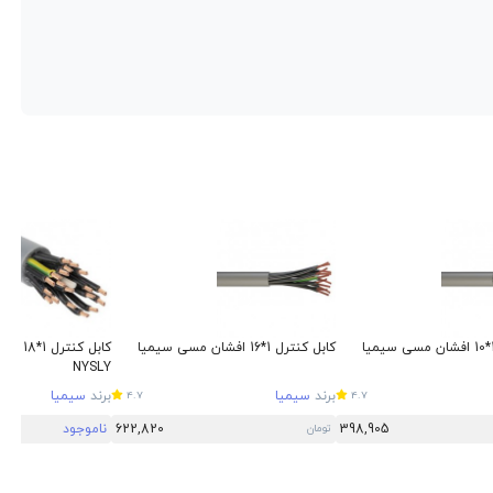
کابل کنترل 1*16 افشان مسی سیمیا
کابل کن
NYSLY
برند
سیمیا
برند
سیمیا
4.7
4.7
398,905
622,820
ناموجود
تومان