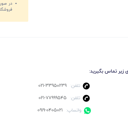
فروشگا
ی زیر تماس بگیرید:
تلفن:
021-33950239
تلفن:
021-77999545
واتساپ:
0919-0405021