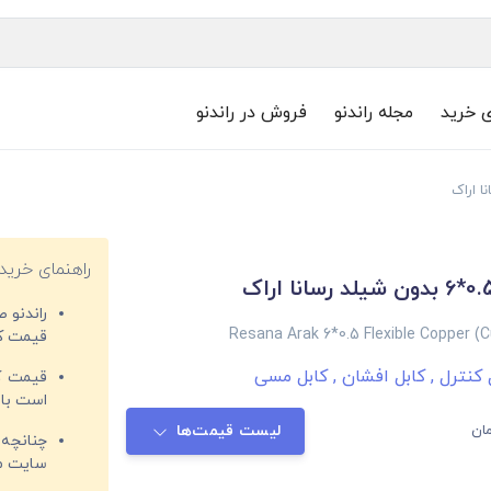
ی خرید
مجله راندنو
فروش در راندنو
راهنمای خرید
راندنو 
Resana Arak 6*0.5 Flexible Copper (C
قیمت‌ کا
 کنترل
,
کابل افشان
,
کابل مسی
قیمت کم
است با 
ان
لیست قیمت‌ها
چنانچه 
سایت مغ