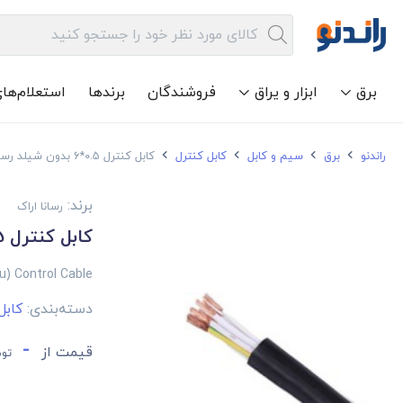
برق
ابزار و یراق
فروشندگان
برندها
استعلام‌ها
راندنو
برق
سیم و کابل
کابل کنترل
کابل کنترل 0.5*6 بدون شیلد رسانا اراک
برند:
رسانا اراک
کابل کنترل 0.5*6 بدون شیلد رسانا اراک
u) Control Cable
دسته‌بندی:
کابل
-
قیمت از
توم