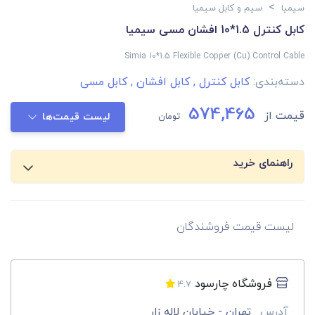
>
سیمیا
سیم و کابل سیمیا
کابل کنترل 1.5*10 افشان مسی سیمیا
Simia 10*1.5 Flexible Copper (Cu) Control Cable
دسته‌بندی:
کابل کنترل
,
کابل افشان
,
کابل مسی
574,465
قیمت از
تومان
لیست قیمت‌ها
راهنمای خرید
لیست قیمت فروشندگان
فروشگاه چارسود
4.7
آدرس
تهران - خیابان لاله زار