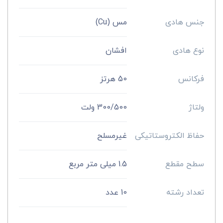
جنس هادی
مس (Cu)
نوع هادی
افشان
فرکانس
50 هرتز
ولتاژ
300/500 ولت
حفاظ الکتروستاتیکی
غیرمسلح
سطح مقطع
1.5 میلی متر مربع
تعداد رشته
10 عدد