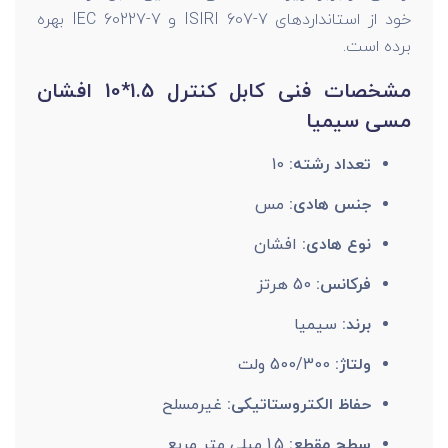
خود از استانداردهای ISIRI 607-7 و IEC 60227-7 بهره
برده است.
مشخصات فنی کابل کنترل 1.5*10 افشان
مسی سیمیا
تعداد رشته:
10
جنس هادی:
مس
نوع هادی:
افشان
فرکانس:
50 هرتز
برند:
سیمیا
ولتاژ:
500/300 ولت
حفاظ الکتروستاتیکی:
غیرمسلح
سطح مقطع:
1.5 میلی متر مربع