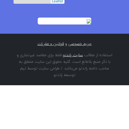
Leaflet
حریم خصوصی
و
قوانین و مقررات
استفاده از مطالب
سایت راندنو
فقط برای مقاصد غیرتجاری و
با ذکر منبع بلامانع است. کلیه حقوق این سایت متعلق به
صاحب دامنه راندنو می‌باشد. / طراحی سایت توسط تیم
توسعه راندنو