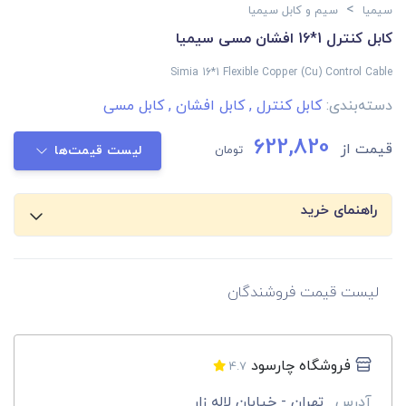
>
سیمیا
سیم و کابل سیمیا
کابل کنترل 1*16 افشان مسی سیمیا
Simia 16*1 Flexible Copper (Cu) Control Cable
دسته‌بندی:
کابل کنترل
,
کابل افشان
,
کابل مسی
622,820
قیمت از
تومان
لیست قیمت‌ها
راهنمای خرید
لیست قیمت فروشندگان
فروشگاه چارسود
4.7
آدرس
تهران - خیابان لاله زار