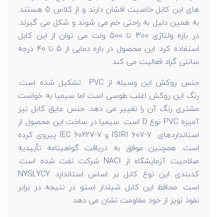
های این کابل خاصیت افشان دارند و از کلاس 5 هستند.
به همین دلیل به راحتی خم می شوند و شکل می گیرند.
در بازه ولتاژی 300 تا 500 ولت می توان از این کابل
استفاده کرد. این محصول در بازه دمایی از 5 تا 40 درجه
سانتی گراد فعالیت می کند.
جنس روکش این وسیله از PVC تشکیل شده است.
رنگ این روکش اغلب طوسی است اما سیمیا به خواست
مشتری رنگ آن را تغییر می دهد. جنس عایق کابل نیز
آمیزه PVC نوع D است. سیمیا در ساخت این محصول از
استانداردهای ISIRI 607-7 و IEC 60227-7 پیروی کرده
است. همچنین موفق به دریافت گواهینامه تأییدیه
صلاحیت آزمایشگاه از NACI شرکت نفت شده است.
کدبندی این نوع کابل بر اساس استاندارد NYSLYCY
است. محافظ این کابل شیلدار استو در نتیجه در برابر
نفوذ نویز از خود مقاومت نشان می دهد.