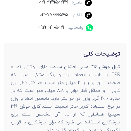
تلفن:
021-33950239
تلفن:
021-77999545
واتساپ:
0919-0405021
توضیحات کلی
کابل جوش 16*1 مسی افشان سیمیا
دارای روکش آمیزه
TPR با قابلیت انعطاف بالا و رنگ مشکی است که
ضخامت آن برابر با 2 میلی متر است. حداکثر قطر این
کابل 11 و حداقل قطر برابر با 8.8 میلی متر است که در
حدود 200 گرم وزن در هر متر دارد. دانستن ابعاد و وزن
در نوع استفاده کاربر حائز اهمیت است.
کابل جوش 16*1
سیمیا
همانطور که از نام آن مشخص است برای
جوشکاری استفاده می شود که برای جوشکاری با قوس
الکتریکی و به روش الکترود کاربرد دارد.