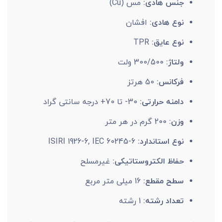
جنس هادی:
مس (Cu)
نوع هادی:
افشان
نوع عایق:
TPR
ولتاژ:
300/500 ولت
فرکانس:
50 هرتز
دامنه حرارتی:
30- تا 70+ درجه سانتی گراد
وزن:
200 گرم در هر متر
نوع استاندارد:
ISIRI 1926-6, IEC 60245-6
حفاظ الکتروستاتیکی:
غیرمسلح
سطح مقطع:
16 میلی متر مربع
تعداد رشته:
1 رشته