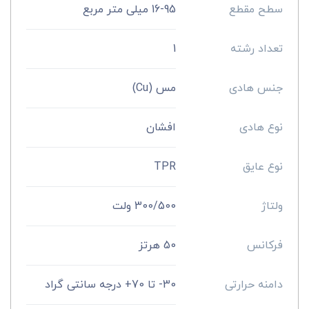
سطح مقطع
16-95 میلی متر مربع
تعداد رشته
1
جنس هادی
مس (Cu)
نوع هادی
افشان
نوع عایق
TPR
ولتاژ
300/500 ولت
فرکانس
50 هرتز
دامنه حرارتی
30- تا 70+ درجه سانتی گراد