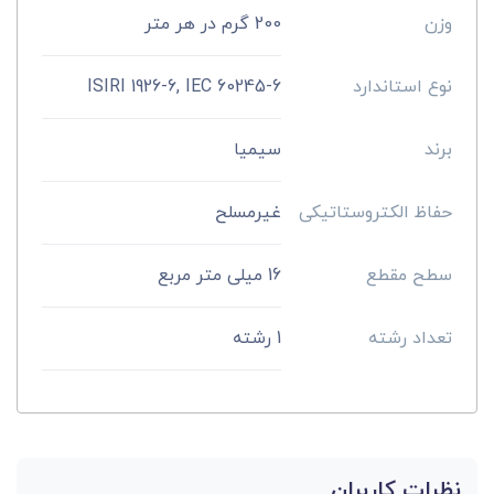
وزن
200 گرم در هر متر
نوع استاندارد
ISIRI 1926-6, IEC 60245-6
برند
سیمیا
حفاظ الکتروستاتیکی
غیرمسلح
سطح مقطع
16 میلی متر مربع
تعداد رشته
1 رشته
نظرات کاربران