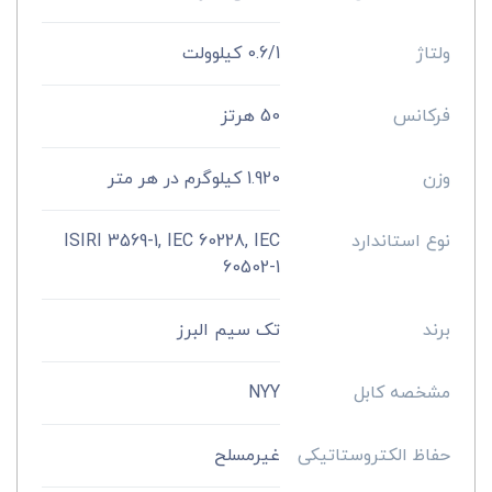
ولتاژ
0.6/1 کیلوولت
فرکانس
50 هرتز
وزن
1.920 کیلوگرم در هر متر
نوع استاندارد
ISIRI 3569-1, IEC 60228, IEC
60502-1
برند
تک سیم البرز
مشخصه کابل
NYY
حفاظ الکتروستاتیکی
غیرمسلح