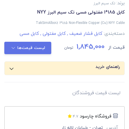
برند:
تک سیم البرز
کابل 185*1 مفتولی مسی تک سیم البرز NYY
TakSimAlborz 1*185 Non-Flexible Copper (Cu) NYY Cable
دسته‌بندی:
کابل فشار ضعیف
,
کابل مفتولی
,
کابل مسی
1,845,000
قیمت از
تومان
لیست قیمت‌ها
راهنمای خرید
لیست قیمت فروشندگان
فروشگاه چارسود
4.7
آدرس
تهران - خیابان لاله زار