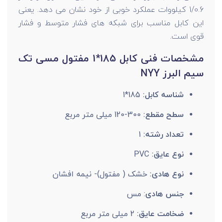
1/0.6 کیلووات عملکرد خوبی از خود نشان می دهد. یعنی
این کابل مناسب برای شبکه های فشار متوسط و فشار
قوی است.
مشخصات فنی کابل 185*1 مفتول مسی تک
سیم البرز NYY
شناسه کابل:
185*1
سطح مقطع:
300-120 میلی متر مربع
تعداد رشته:
1
نوع عایق:
PVC
نوع هادی:
خشک ( مفتول)- نیمه افشان
جنس هادی
: مس
ضخامت عایق:
2 میلی متر مربع