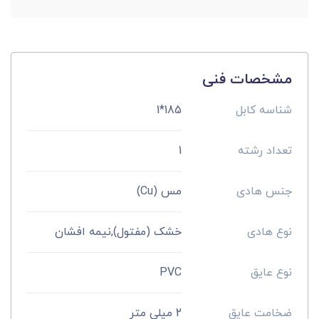
مشخصات فنی
شناسه کابل
185*1
تعداد رشته
1
جنس هادی
مس (Cu)
نوع هادی
خشک (مفتول),نیمه افشان
نوع عایق
PVC
ضخامت عایق
2 میلی متر