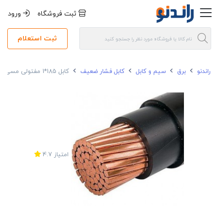
ثبت فروشگاه
ورود
ثبت استعلام
راندنو
برق
سیم و کابل
کابل فشار ضعیف
کابل 185*1 مفتولی مسی تک سیم البرز NYY
امتیاز
4.7