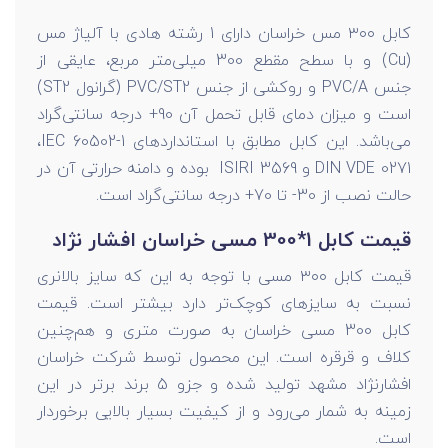
کابل ۳۰۰ مس
خراسان دارای 1 رشته هادی با آلیاژ مس
(
Cu
) و با سطح مقطع 300 میلی‌متر مربع، عایقی از
جنس
PVC/A
و روکشی از جنس
PVC/ST2
(گرانول
ST2
)
است و میزان دمای قابل تحمل آن 90+ درجه سانتی‌گراد
می‌باشد. این کابل مطابق با استانداردهای
IEC 60502-1
،
DIN VDE 0271
و
ISIRI 3569
بوده و دامنه حرارتی آن در
حالت نصب از 30
-
تا 70+ درجه سانتی‌گراد است.
قیمت کابل 1*300 مسی
خراسان افشار نژاد
قیمت کابل ۳۰۰ مسی
با توجه به این که سایز بالانری
نسبت به سایزهای کوچک‌تر دارد بیشتر است. قیمت
کابل 300 مسی خراسان به صورت متری و هم‌چنین
کلاف و قرقره است. این محصول توسط شرکت خراسان
افشارنژاد مشهد تولید شده و جزو 5 برند برتر در این
زمینه به شمار می‌رود و از کیفیت بسیار بالایی برخوردار
است.