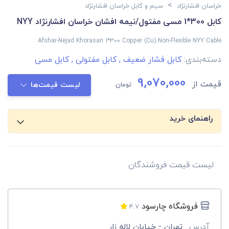
>
خراسان افشارنژاد
سیم و کابل خراسان افشارنژاد
کابل 300*1 مسی مفتول/نیمه افشان خراسان افشارنژاد NYY
Afshar-Nejad Khorasan 1*300 Copper (Cu) Non-Flexible NYY Cable
دسته‌بندی:
کابل فشار ضعیف
,
کابل مفتولی
,
کابل مسی
9,070,000
قیمت از
تومان
لیست قیمت‌ها
راهنمای خرید
لیست قیمت فروشندگان
فروشگاه چارسود
4.7
آدرس
تهران - خیابان لاله زار