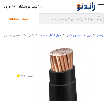
ثبت فروشگاه
ورود
ثبت استعلام
راندنو
برق
سیم و کابل
کابل فشار ضعیف
کابل 300*1 مسی مفتول/نیمه افشان خراسان افشارنژاد NYY
امتیاز
4.7