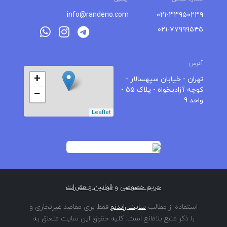
info@randeno.com
۰۲۱-۳۳۹۵۰۲۳۹
۰۲۱-۷۷۹۹۹۵۴۵
آدرس
+
تهران - خیابان سپهسالار -
کوچه آزادیخواه - پلاک 55 -
−
واحد 9
Leaflet
حریم خصوصی
و
قوانین و مقررات
استفاده از مطالب
سایت راندنو
فقط برای مقاصد غیرتجاری و
با ذکر منبع بلامانع است. کلیه حقوق این سایت متعلق به