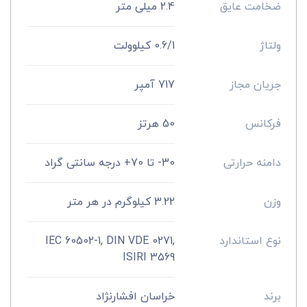
ضخامت عایق
2.4 میلی متر
ولتاژ
0.6/1 کیلوولت
جریان مجاز
717 آمپر
فرکانس
50 هرتز
دامنه حرارتی
30- تا 70+ درجه سانتی گراد
وزن
3.22 کیلوگرم در هر متر
نوع استاندارد
IEC 60502-1, DIN VDE 0271,
ISIRI 3569
برند
خراسان افشارنژاد