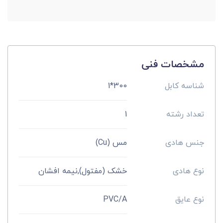
مشخصات فنی
شناسه کابل
300*1
تعداد رشته
1
جنس هادی
مس (Cu)
نوع هادی
خشک (مفتول),نیمه افشان
نوع عایق
PVC/A