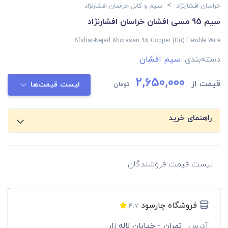
>
خراسان افشارنژاد
سیم و کابل خراسان افشارنژاد
سیم 95 مسی افشان خراسان افشارنژاد
Afshar-Nejad Khorasan 95 Copper (Cu) Flexible Wire
دسته‌بندی:
سیم افشان
2,650,000
قیمت از
تومان
لیست قیمت‌ها
راهنمای خرید
لیست قیمت فروشندگان
فروشگاه چارسود
4.7
آدرس
تهران - خیابان لاله زار