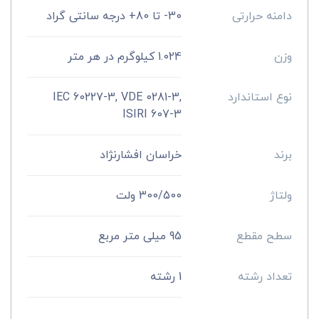
دامنه حرارتی
30- تا 80+ درجه سانتی گراد
وزن
1.024 کیلوگرم در هر متر
نوع استاندارد
IEC 60227-3, VDE 0281-3,
ISIRI 607-3
برند
خراسان افشارنژاد
ولتاژ
300/500 ولت
سطح مقطع
95 میلی متر مربع
تعداد رشته
1 رشته