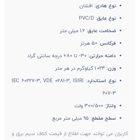
نوع هادی:
افشان
نوع عایق:
PVC/D
ضخامت عایق:
1.6 میلی متر
فرکانس:
50 هرتز
دامنه حرارتی:
30- تا 80+ درجه سانتی گراد
وزن:
1.024 کیلوگرم در هر متر
نوع استاندارد:
IEC 60227-3, VDE 0281-3, ISIRI
607-3
ولتاژ:
300/500 ولت
سطح مقطع:
95 میلی متر مربع
کاربران می توانند جهت اطلاع از قیمت کلاف سیم برق و