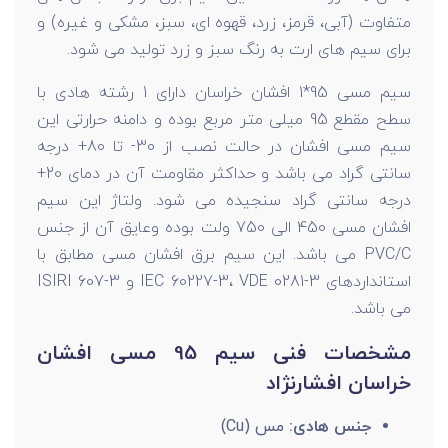
متفاوت (آبی، قرمز، زرد، قهوه ای، سبز، مشکی و غیره) و
برای سیم های ارت به رنگ سبز و زرد تولید می شود.
سیم مسی 95*1 افشان خراسان دارای 1 رشته هادی با
سطح مقطع 95 میلی متر مربع بوده و دامنه حرارتی این
سیم مسی افشان در حالت نصب از 30- تا 80+ درجه
سانتی گراد می باشد و حداکثر مقاومت آن در دمای 20+
درجه سانتی گراد سنجیده می شود. ولتاژ این سیم
افشان مسی 450 الی 750 ولت بوده وعایق آن از جنس
PVC/C می باشد. این سیم برق افشان مسی مطابق با
استانداردهای IEC 60227-3، VDE 0281-3 و ISIRI 607-3
می باشد.
مشخصات فنی سیم 95 مسی افشان
خراسان افشارنژاد
جنس هادی:
مس (Cu)