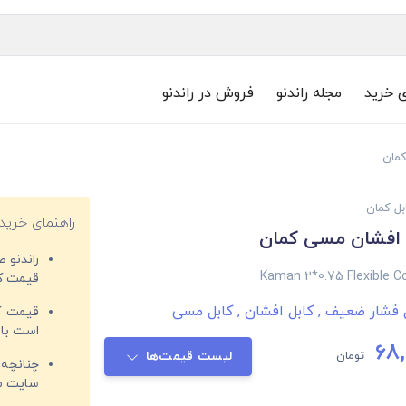
ی خرید
مجله راندنو
فروش در راندنو
بل کمان
راهنمای خرید
راندنو 
Kaman 2*0.75 Flexible C
قیمت‌ کا
ل فشار ضعیف
,
کابل افشان
,
کابل مسی
قیمت کم
است با 
68,
تومان
لیست قیمت‌ها
چنانچه 
سایت مغ