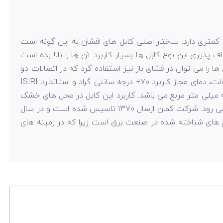
 کمتری دارد. ساختار اصلی کابل های افشان به این گونه است
پذیری ابن نوع کابل ها بسیار کاربرد آن ها را بالا بده است
ها را می توان در فشای باز نیز استفاده کرد که در اتصالات دو
شاخه های تجهیزات برقی و تأمین انرژی نیز کاربرد ارند. عایقی از جنس PVC از نوع ST5، ولتاژ نامی 500-300 ولت و یا 300-300 ولت، دمای مجاز کاربرد 70+ درجه سانتی گراد و استاندارد ISIRI
دارای 2 رشته هادی از جنس مس با سطح مقطع 0.75 میلی متر مربع می باشد. کاربرد این کابل در محل های خشک
و نمناک که انعطاف پذیری بالایی مورد نیاز است، می باشد. این کابل معمولاً در متراژهای کوتاهتری نسبت به مشابه مفتولش بکار می رود. شرکت کمان ازسال 1370 تاسیس شده است و در سال
ای این شرکت یکی از نام های شناخته شده در صنعت برق است زیرا که در زمینه های