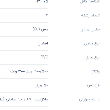
شناسه کابل
0.75*2
تعداد رشته
2
جنس هادی
مس (Cu)
نوع هادی
افشان
نوع عایق
PVC
ولتاژ
300/500 ولت,300 ولت
فرکانس
50 هرتز
دامنه حرارتی
ماکزیمم 70+ درجه سانتی گراد