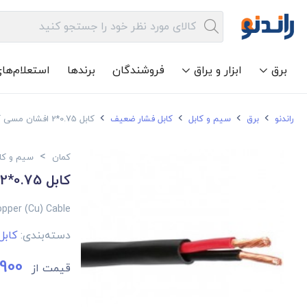
برق
ابزار و یراق
فروشندگان
برندها
استعلام‌ها
راندنو
برق
سیم و کابل
کابل فشار ضعیف
کابل 0.75*2 افشان مسی کمان
>
کمان
سیم و کا
کابل 0.75*2 افشان مسی کمان
opper (Cu) Cable
دسته‌بندی:
کاب
900
قیمت از