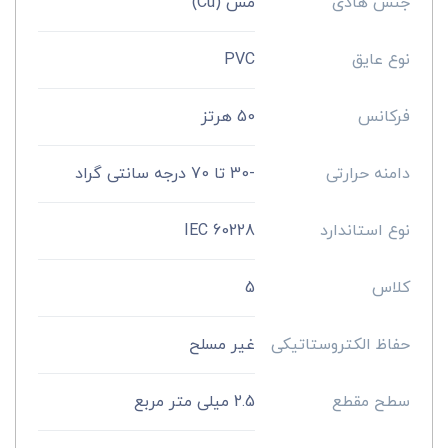
جنس هادی
مس (Cu)
نوع عایق
PVC
فرکانس
50 هرتز
دامنه حرارتی
-30 تا 70 درجه سانتی گراد
نوع استاندارد
IEC 60228
کلاس
5
حفاظ الکتروستاتیکی
غیر مسلح
سطح مقطع
2.5 میلی متر مربع