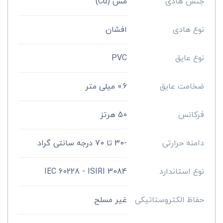
جنس هادی
مس (Cu)
نوع هادی
افشان
نوع عایق
PVC
ضخامت عایق
0.6 میلی متر
فرکانس
50 هرتز
دامنه حرارتی
-30 تا 70 درجه سانتی گراد
نوع استاندارد
IEC 60228 - ISIRI 3084
حفاظ الکتروستاتیکی
غیر مسلح