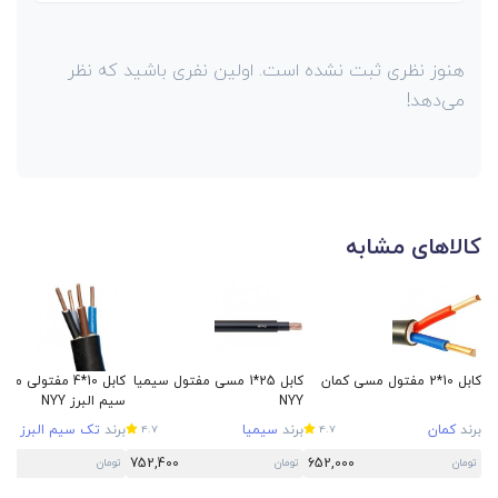
هنوز نظری ثبت نشده است. اولین نفری باشید که نظر
می‌دهد!
کالاهای مشابه
کابل 10*2 مفتول مسی کمان
کابل 25*1 مسی مفتول سیمیا
کابل 10*4 مفتولی
NYY
سیم البرز NYY
برند
کمان
برند
سیمیا
برند
تک سیم البرز
4.7
4.7
5
752,400
652,000
تومان
تومان
تومان