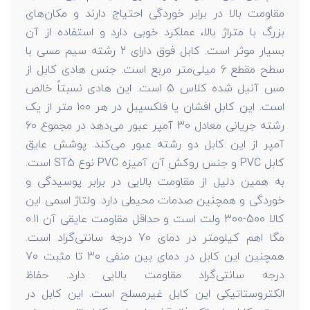
مقاومت بالا در برابر خوردگی احتیاج دارند و مکان‌های
بزرگ با متراژ بالا، عملکرد خوبی دارد و استفاده از آن
بسیار موثر است. کابل فوق دارای 2 رشته سیم مسی با
سطح مقطع 6 میلی‌متر مربع است. جنس هادی کابل از
مس آنیل شده کلاس 5 است. این هادی نسبتاً خالص
است. این کابل افشان یا فلکسیبل در هر 100 متر از یک
رشته جریانی معادل 30 آمپر عبور می‌دهد در مجموع 60
آمپر از این کابل دو رشته عبور می‌کند. پوشش عایق
کابل PVC و جنس روکش آن آمیزه PVC نوع ST5 است.
به همین دلیل از مقاومت بالایی در برابر پوسیدگی و
خوردگی و همچنین صدمات محیطی دارد. ولتاژ اسمی این
کالا 500-300 ولت است و حداقل مقاومت عایقی آن 0.11
مگا اهم کیلومتر در دمای 70 درجه سانتی‌گراد است.
همچنین این کابل در دمای بین منفی 30 تا مثبت 70
درجه سانتی‌گراد مقاومت بالایی دارد. حفاظ
الکتروستاتیکی این کابل غیرمسلح است. این کابل در