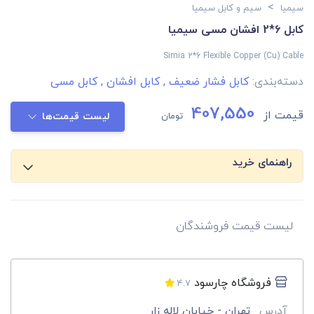
>
سیمیا
سیم و کابل سیمیا
کابل 6*2 افشان مسی سیمیا
Simia 2*6 Flexible Copper (Cu) Cable
دسته‌بندی:
کابل فشار ضعیف
,
کابل افشان
,
کابل مسی
407,550
قیمت از
تومان
لیست قیمت‌ها
راهنمای خرید
لیست قیمت فروشندگان
فروشگاه چارسود
4.7
آدرس
تهران - خیابان لاله زار