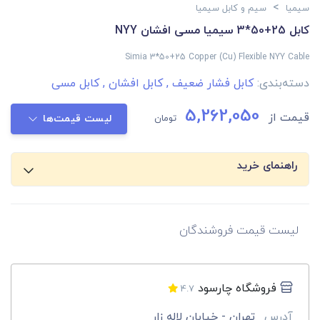
>
سیمیا
سیم و کابل سیمیا
کابل 25+50*3 سیمیا مسی افشان NYY
Simia 3*50+25 Copper (Cu) Flexible NYY Cable
دسته‌بندی:
کابل فشار ضعیف
,
کابل افشان
,
کابل مسی
5,262,050
قیمت از
تومان
لیست قیمت‌ها
راهنمای خرید
لیست قیمت فروشندگان
فروشگاه چارسود
4.7
آدرس
تهران - خیابان لاله زار