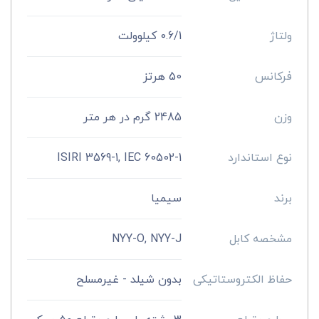
ولتاژ
0.6/1 کیلوولت
فرکانس
50 هرتز
وزن
2485 گرم در هر متر
نوع استاندارد
ISIRI 3569-1, IEC 60502-1
برند
سیمیا
مشخصه کابل
NYY-O, NYY-J
حفاظ الکتروستاتیکی
بدون شیلد - غیرمسلح