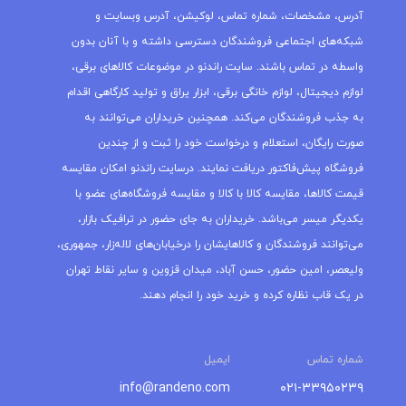
آدرس، مشخصات، شماره تماس، لوکیشن، آدرس وبسایت و
شبکه‌های اجتماعی فروشندگان دسترسی داشته و با آنان بدون
واسطه در تماس باشند. سایت راندنو در موضوعات کالاهای برقی،
لوازم دیجیتال، لوازم خانگی برقی، ابزار یراق و تولید کارگاهی اقدام
به جذب فروشندگان می‌کند. همچنین خریداران می‌توانند به
صورت رایگان، استعلام و درخواست خود را ثبت و از چندین
فروشگاه پیش‌فاکتور دریافت نمایند. درسایت راندنو امکان مقایسه
قیمت کالاها، مقایسه کالا با کالا و مقایسه فروشگاه‌های عضو با
یکدیگر میسر می‌باشد. خریداران به جای حضور در ترافیک بازار،
می‌توانند فروشندگان و کالاهایشان را درخیابان‌های لاله‌زار، جمهوری،
ولیعصر، امین حضور، حسن آباد، میدان قزوین و سایر نقاط تهران
در یک قاب نظاره کرده و خرید خود را انجام دهند.
شماره تماس
ایمیل
info@randeno.com
۰۲۱-۳۳۹۵۰۲۳۹