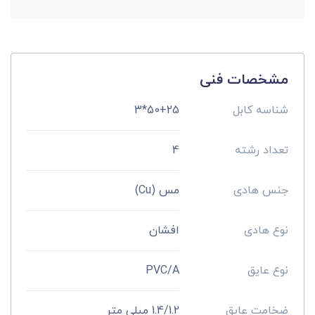
مشخصات فنی
شناسه کابل
50+25*3
تعداد رشته
4
جنس هادی
مس (Cu)
نوع هادی
افشان
نوع عایق
PVC/A
ضخامت عایق
1.4/1.2 میلی متر