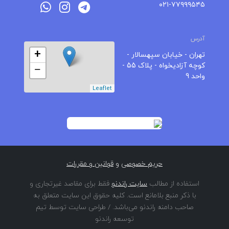
۰۲۱-۷۷۹۹۹۵۴۵
آدرس
+
تهران - خیابان سپهسالار -
کوچه آزادیخواه - پلاک 55 -
−
واحد 9
Leaflet
حریم خصوصی
و
قوانین و مقررات
استفاده از مطالب
سایت راندنو
فقط برای مقاصد غیرتجاری و
با ذکر منبع بلامانع است. کلیه حقوق این سایت متعلق به
صاحب دامنه راندنو می‌باشد. / طراحی سایت توسط تیم
توسعه راندنو