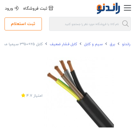
ثبت فروشگاه
ورود
ثبت استعلام
راندنو
برق
سیم و کابل
کابل فشار ضعیف
کابل 25+50*3 سیمیا مسی افشان NYY
امتیاز
4.7