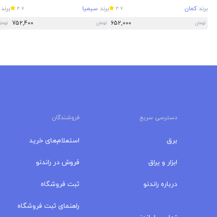
برند
کمان
برند
سیمیا
برند
4.7
4.7
752,400
652,000
تومان
تومان
توما
دسترسی سریع
فروشندگان
برق
استعلام‌های خرید
ابزار و یراق
فروش در راندنو
درباره‌ راندنو
ثبت فروشگاه
مجله راندنو
راهنمای ثبت فروشگاه