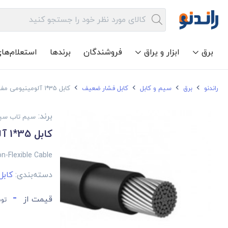
برق
ابزار و یراق
فروشندگان
برندها
استعلام‌ها
راندنو
برق
سیم و کابل
کابل فشار ضعیف
کابل 35*1 آلومینیومی مفتول سیم تاب سپهر
برند:
سیم تاب سپ
کابل 35*1 آلومینیومی مفتول سیم تاب سپهر
n-Flexible Cable
دسته‌بندی:
کاب
-
قیمت از
توم