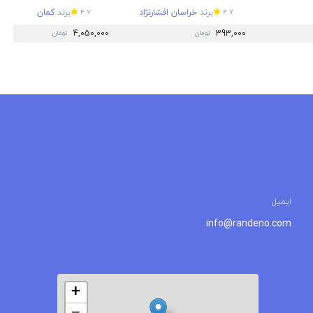
برند
خراسان افشارنژاد
برند
کمان
4.7
4.7
4,050,000
393,000
تومان
تومان
ایمیل
info@randeno.com
+