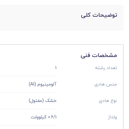
توضیحات کلی
مشخصات فنی
تعداد رشته
1
جنس هادی
آلومینیوم (Al)
نوع هادی
خشک (مفتول)
ولتاژ
0.6/1 کیلوولت