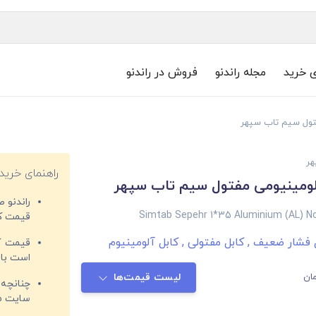
ی خرید
مجله راندنو
فروش در راندنو
هر
راهنمای خرید
راندنو 
Simtab Sepehr 1*35 Aluminium (AL) No
قیمت‌ کا
ل فشار ضعیف
,
کابل مفتولی
,
کابل آلومینیوم
قیمت کم
است با 
ان
لیست قیمت‌ها
چنانچه 
سایت مغ