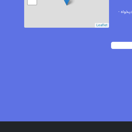
−
یخواه -
Leaflet