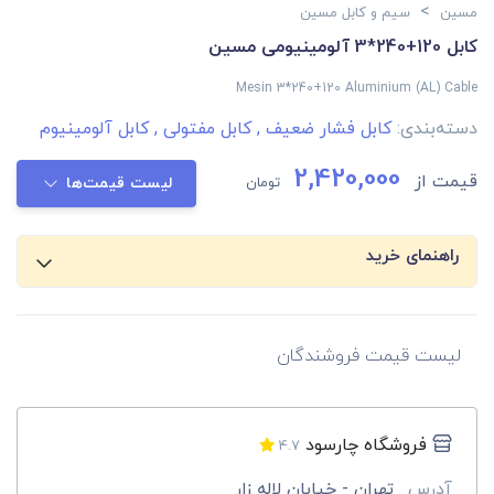
>
مسین
سیم و کابل مسین
کابل 120+240*3 آلومینیومی مسین
Mesin 3*240+120 Aluminium (AL) Cable
دسته‌بندی:
کابل فشار ضعیف
,
کابل مفتولی
,
کابل آلومینیوم
2,420,000
قیمت از
تومان
لیست قیمت‌ها
راهنمای خرید
لیست قیمت فروشندگان
فروشگاه چارسود
4.7
آدرس
تهران - خیابان لاله زار