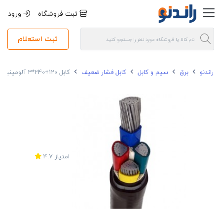
ثبت فروشگاه
ورود
ثبت استعلام
راندنو
برق
سیم و کابل
کابل فشار ضعیف
کابل 120+240*3 آلومینیومی مسین
امتیاز
4.7