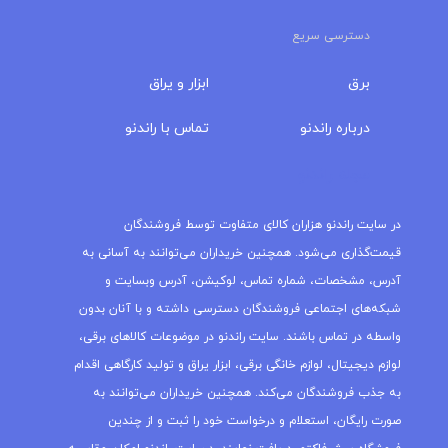
آدرس، مشخصات، شماره تماس، لوکیشن، آدرس وبسایت و
شبکه‌های اجتماعی فروشندگان دسترسی داشته و با آنان بدون
واسطه در تماس باشند. سایت راندنو در موضوعات کالاهای برقی،
لوازم دیجیتال، لوازم خانگی برقی، ابزار یراق و تولید کارگاهی اقدام
به جذب فروشندگان می‌کند. همچنین خریداران می‌توانند به
صورت رایگان، استعلام و درخواست خود را ثبت و از چندین
فروشگاه پیش‌فاکتور دریافت نمایند. درسایت راندنو امکان مقایسه
قیمت کالاها، مقایسه کالا با کالا و مقایسه فروشگاه‌های عضو با
یکدیگر میسر می‌باشد. خریداران به جای حضور در ترافیک بازار،
می‌توانند فروشندگان و کالاهایشان را درخیابان‌های لاله‌زار، جمهوری،
ولیعصر، امین حضور، حسن آباد، میدان قزوین و سایر نقاط تهران
در یک قاب نظاره کرده و خرید خود را انجام دهند.
شماره تماس
ایمیل
info@randeno.com
۰۲۱-۳۳۹۵۰۲۳۹
۰۲۱-۷۷۹۹۹۵۴۵