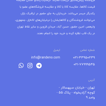
آدرس
+
تهران - خیابان سپهسالار -
کوچه آزادیخواه - پلاک 55 -
−
واحد 9
Leaflet
حریم خصوصی
و
قوانین و مقررات
استفاده از مطالب
سایت راندنو
فقط برای مقاصد غیرتجاری و
با ذکر منبع بلامانع است. کلیه حقوق این سایت متعلق به
صاحب دامنه راندنو می‌باشد. / طراحی سایت توسط تیم
توسعه راندنو