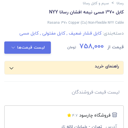
>
رسانا
سیم و کابل رسانا
کابل 70*1 مسی نیمه افشان رسانا NYY
Rasana 1*70 Copper (Cu) Non-Flexible NYY Cable
دسته‌بندی:
کابل فشار ضعیف
,
کابل مفتولی
,
کابل مسی
758,000
قیمت از
تومان
لیست قیمت‌ها
راهنمای خرید
لیست قیمت فروشندگان
فروشگاه چارسود
4.7
آدرس
تهران - خیابان لاله زار