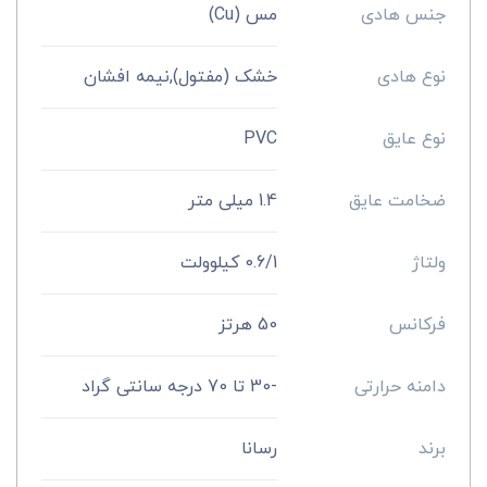
جنس هادی
مس (Cu)
نوع هادی
خشک (مفتول),نیمه افشان
نوع عایق
PVC
ضخامت عایق
1.4 میلی متر
ولتاژ
0.6/1 کیلوولت
فرکانس
50 هرتز
دامنه حرارتی
-30 تا 70 درجه سانتی گراد
برند
رسانا