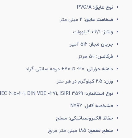
نوع عایق:
PVC/A
ضخامت عایق:
2 میلی متر
ولتاژ:
0.6/1 کیلوولت
جریان مجاز:
516 آمپر
فرکانس:
50 هرتز
دامنه حرارتی:
30- تا 70+ درجه سانتی گراد
وزن:
2.5 کیلوگرم در هر متر
نوع استاندارد:
IEC 60502-1, DIN VDE 0271, ISIRI 3569
مشخصه کابل:
NYRY
حفاظ الکتروستاتیکی:
مسلح
سطح مقطع:
185 میلی متر مربع