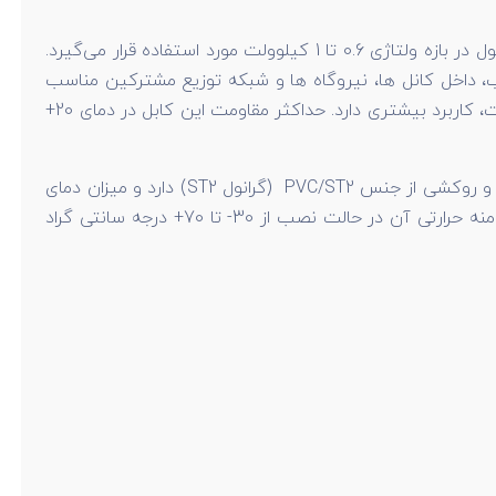
یکی از پرکاربردترین کابل‌ها در صنعت برق است. این محصول در بازه ولتاژی 0.6 تا 1 کیلوولت مورد استفاده قرار می‌گیرد.
 داخل کانل ها، نیروگاه ها و شبکه توزیع مشترکین مناسب
است. این محصول به دلیل داشتن آرمور مفتولی از جنس آلومینیوم یا فولاد، در محیط هایی که نیاز به استحکام مکانیکی زیاد است، کاربرد بیشتری دارد. حداکثر مقاومت این کابل در دمای 20+
کابل زره دار 185*1 خراسان دارای 1 رشته هادی با آلیاژ مس یا Cu است و با سطح مقطع 185 میلی متر مربع، عایقی از جنسPVC/A و روکشی از جنس PVC/ST2 (گرانول ST2) دارد و میزان دمای
قابل تحمل آن 90+ درجه سانتی گراد است. این کابل مطابق با استاندارد های IEC 60502-1، DIN VDE 0271 و ISIRI 3569 بوده و دامنه حرارتی آن در حالت نصب از 30- تا 70+ درجه سانتی گراد