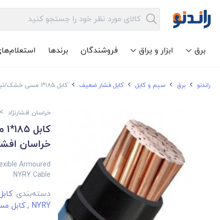
برق
ابزار و یراق
فروشندگان
برندها
استعلام‌ها
راندنو
برق
سیم و کابل
کابل فشار ضعیف
کابل 185*1 مسی خشک/نیمه افشان آرموردار خراسان افشارنژاد NYRY
>
خراسان افشارنژاد
کا
خراسان افشارنژا
exible Armoured
NYRY Cable
دسته‌بندی:
کاب
NYRY
,
کابل مس