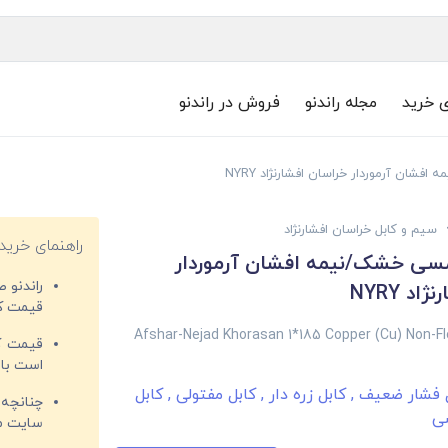
ی خرید
مجله راندنو
فروش در راندنو
سیم و کابل خراسان افشارنژاد
راهنمای خرید
بل 185*1 مسی خشک/نیمه افشان آرموردار
راندنو 
د NYRY
قیمت‌ کا
Afshar-Nejad Khorasan 1*185 Copper (Cu) Non-Fl
قیمت کم
است با 
ل فشار ضعیف
,
کابل زره دار
,
کابل مفتولی
,
کابل
چنانچه 
ی
سایت مغ