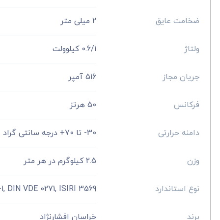
ضخامت عایق
2 میلی متر
ولتاژ
0.6/1 کیلوولت
جریان مجاز
516 آمپر
فرکانس
50 هرتز
دامنه حرارتی
30- تا 70+ درجه سانتی گراد
وزن
2.5 کیلوگرم در هر متر
نوع استاندارد
1, DIN VDE 0271, ISIRI 3569
برند
خراسان افشارنژاد