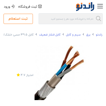
ثبت فروشگاه
ورود
ثبت استعلام
راندنو
برق
سیم و کابل
کابل فشار ضعیف
کابل 1.5*4 مسی خشک/نیمه افشان آرموردار خراسان افشارنژاد NYRY
امتیاز
4.7