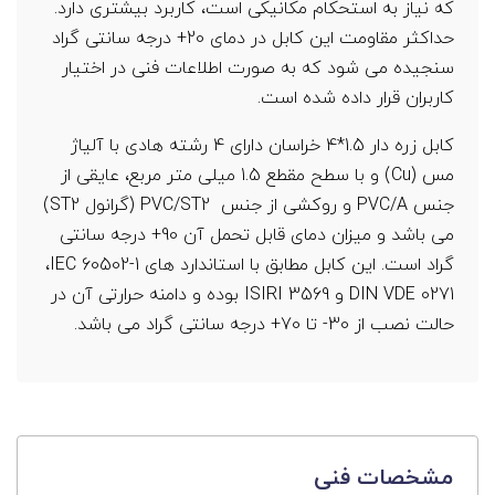
که نیاز به استحکام مکانیکی است، کاربرد بیشتری دارد.
حداکثر مقاومت این کابل در دمای 20+ درجه سانتی گراد
سنجیده می شود که به صورت اطلاعات فنی در اختیار
کاربران قرار داده شده است.
کابل زره دار 1.5*4 خراسان دارای 4
رشته هادی با آلیاژ
مس
)
Cu
(
و با سطح مقطع 1.5 میلی متر مربع، عایقی از
جنس
PVC/A
و روکشی از جنس
PVC/ST2
(گرانول
ST2
)
می باشد و میزان دمای قابل تحمل آن 90+ درجه سانتی
گراد است. این کابل مطابق با استاندارد های
IEC 60502-1
،
DIN VDE 0271
و
ISIRI 3569
بوده و دامنه حرارتی آن در
حالت نصب از 30
-
تا 70+ درجه سانتی گراد می باشد.
مشخصات فنی