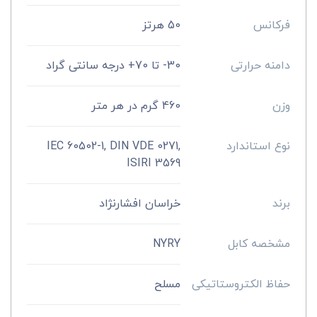
فرکانس
50 هرتز
دامنه حرارتی
30- تا 70+ درجه سانتی گراد
وزن
460 گرم در هر متر
نوع استاندارد
IEC 60502-1, DIN VDE 0271,
ISIRI 3569
برند
خراسان افشارنژاد
مشخصه کابل
NYRY
حفاظ الکتروستاتیکی
مسلح