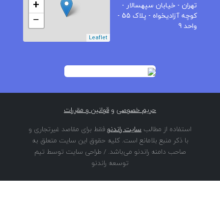
+
تهران - خیابان سپهسالار -
کوچه آزادیخواه - پلاک 55 -
−
واحد 9
Leaflet
حریم خصوصی
و
قوانین و مقررات
استفاده از مطالب
سایت راندنو
فقط برای مقاصد غیرتجاری و
با ذکر منبع بلامانع است. کلیه حقوق این سایت متعلق به
صاحب دامنه راندنو می‌باشد. / طراحی سایت توسط تیم
توسعه راندنو