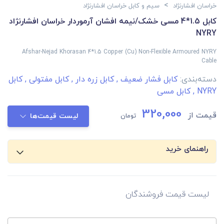
>
خراسان افشارنژاد
سیم و کابل خراسان افشارنژاد
کابل 1.5*4 مسی خشک/نیمه افشان آرموردار خراسان افشارنژاد
NYRY
Afshar-Nejad Khorasan 4*1.5 Copper (Cu) Non-Flexible Armoured NYRY
Cable
دسته‌بندی:
کابل فشار ضعیف
,
کابل زره دار
,
کابل مفتولی
,
کابل
NYRY
,
کابل مسی
320,000
قیمت از
تومان
لیست قیمت‌ها
راهنمای خرید
لیست قیمت فروشندگان