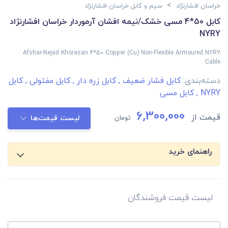
>
خراسان افشارنژاد
سیم و کابل خراسان افشارنژاد
کابل 50*4 مسی خشک/نیمه افشان آرموردار خراسان افشارنژاد
NYRY
Afshar-Nejad Khorasan 4*50 Copper (Cu) Non-Flexible Armoured NYRY
Cable
دسته‌بندی:
کابل فشار ضعیف
,
کابل زره دار
,
کابل مفتولی
,
کابل
NYRY
,
کابل مسی
6,300,000
قیمت از
تومان
لیست قیمت‌ها
راهنمای خرید
لیست قیمت فروشندگان