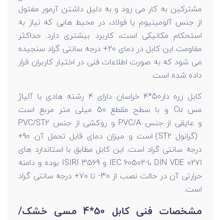
مشترکین به کار می رود و به دلیل داشتن آرمور مفتول
از جنس آلومینیوم یا فولاد، در محیط هایی که نیاز به
استحکام مکانیکی است، کاربرد بیشتری دارد. حداکثر
مقاومت این کابل در دمای 20+ درجه سانتی گراد سنجیده
می شود که به صورت اطلاعات فنی در اختیار کاربران قرار
داده شده است.
کابل زره دار50*4 خراسان دارای 4 رشته هادی با آلیاژ
مس Cu و با سطح مقطع 50 میلی متر مربع است
و عایقی از جنس PVC/A و روکشی از جنس PVC/ST2
(گرانول ST2) است و میزان دمای قابل تحمل آن 90+
درجه سانتی گراد است. این کابل مطابق با استاندارد های
IEC 60502-1، DIN VDE 0271 و ISIRI 3569 بوده و دامنه
حرارتی آن در حالت نصب از 30- تا 70+ درجه سانتی گراد
است.
مشخصات فنی کابل 50*4 مسی خشک/