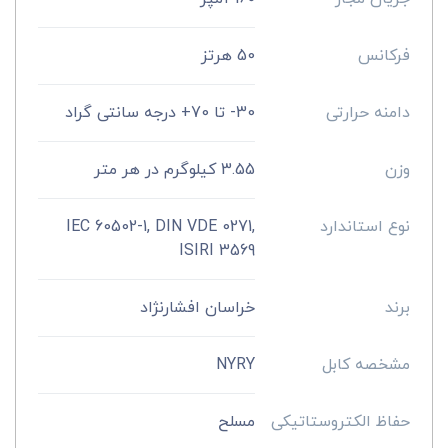
فرکانس
50 هرتز
دامنه حرارتی
30- تا 70+ درجه سانتی گراد
وزن
3.55 کیلوگرم در هر متر
نوع استاندارد
IEC 60502-1, DIN VDE 0271,
ISIRI 3569
برند
خراسان افشارنژاد
مشخصه کابل
NYRY
حفاظ الکتروستاتیکی
مسلح