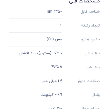
مشخصات فنی
شناسه کابل
50*4 sm
تعداد رشته
4
جنس هادی
مس (Cu)
نوع هادی
خشک (مفتول),نیمه افشان
نوع عایق
PVC/A
ضخامت عایق
1.4 میلی متر
ولتاژ
0.6/1 کیلوولت
جریان مجاز
160 آمپر