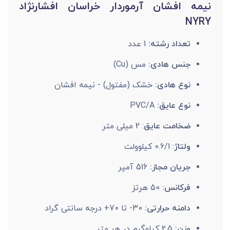
نیمه افشان آرموردار خراسان افشارنژاد
NYRY
تعداد رشته:
1 عدد
جنس هادی:
مس (Cu)
نوع هادی:
خشک (مفتول) - نیمه افشان
نوع عایق:
PVC/A
ضخامت عایق
: 2 میلی متر
ولتاژ
: 0.6/1 کیلوولت
جریان مجاز:
516 آمپر
فرکانس:
50 هرتز
دامنه حرارتی:
30- تا 70+ درجه سانتی گراد
وزن:
2.5 کیلوگرم در هر متر