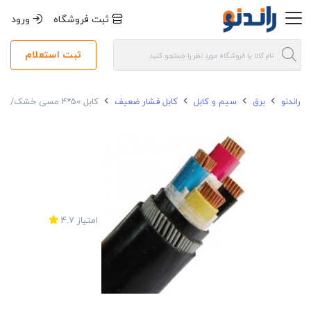
ثبت فروشگاه
ورود
ثبت استعلام
راندنو
برق
سیم و کابل
کابل فشار ضعیف
کابل 50*4 مسی خشک/نیمه افشان آرموردار خراسان افشارنژاد NYRY
امتیاز
4.7