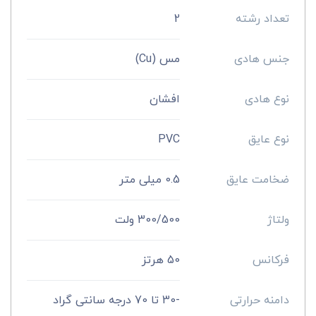
تعداد رشته
2
جنس هادی
مس (Cu)
نوع هادی
افشان
نوع عایق
PVC
ضخامت عایق
0.5 میلی‌ متر
ولتاژ
300/500 ولت
فرکانس
50 هرتز
دامنه حرارتی
-30 تا 70 درجه سانتی گراد