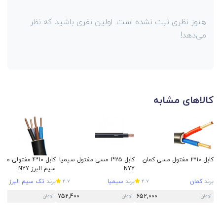
هنوز نظری ثبت نشده است. اولین نفری باشید که نظر
می‌دهد!
کالاهای مشابه
کابل 10*2 مفتول مسی کمان
کابل 25*1 مسی مفتول سیمیا
کابل 10*4 مفتولی
NYY
سیم البرز NYY
برند
کمان
برند
سیمیا
برند
تک سیم البرز
4.7
4.7
5
752,400
652,000
تومان
تومان
تومان