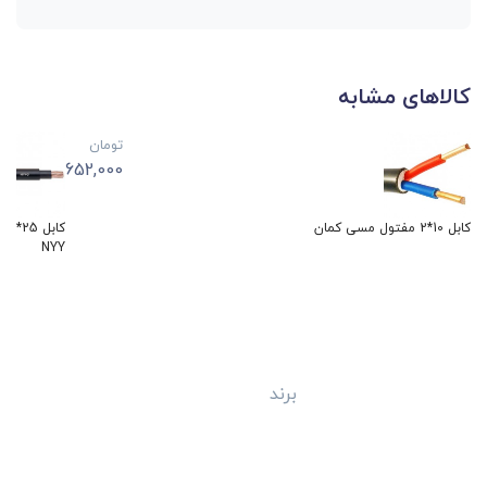
کالاهای مشابه
تومان
652,000
کابل 10*2 مفتول مسی کمان
کاب
NYY
برند