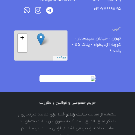
info@randeno.com
۰۲۱-۳۳۹۵۰۲۳۹
۰۲۱-۷۷۹۹۹۵۴۵
آدرس
+
تهران - خیابان سپهسالار -
کوچه آزادیخواه - پلاک 55 -
−
واحد 9
Leaflet
حریم خصوصی
و
قوانین و مقررات
استفاده از مطالب
سایت راندنو
فقط برای مقاصد غیرتجاری و
با ذکر منبع بلامانع است. کلیه حقوق این سایت متعلق به
صاحب دامنه راندنو می‌باشد. / طراحی سایت توسط تیم