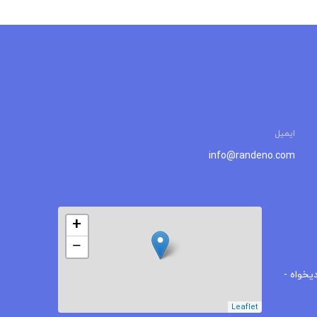
ایمیل
info@randeno.com
+
−
یخواه -
Leaflet