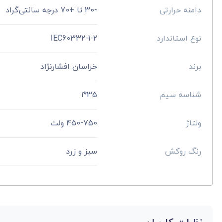
دامنه حرارتی
-30 تا +70 درجه سانتی‌گراد
نوع استاندارد
IEC60332-1-2
برند
خراسان افشارنژاد
شناسه سیم
35*1
ولتاژ
450-750 ولت
رنگ روکش
سبز و زرد