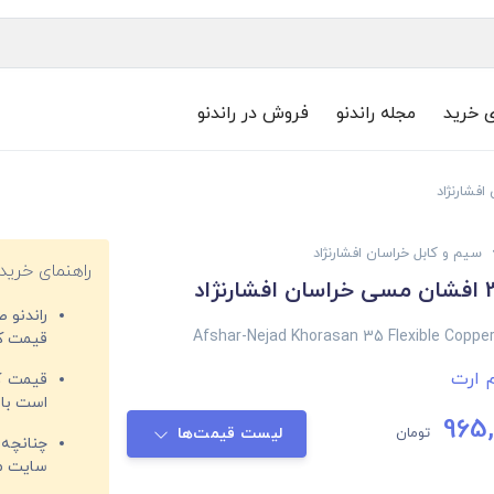
ی خرید
مجله راندنو
فروش در راندنو
سیم و کابل خراسان افشارنژاد
راهنمای خرید
راندنو 
Afshar-Nejad Khorasan 35 Flexible Copper
قیمت‌ کا
 ارت
قیمت کم
است با 
965,
تومان
لیست قیمت‌ها
چنانچه 
سایت مغ